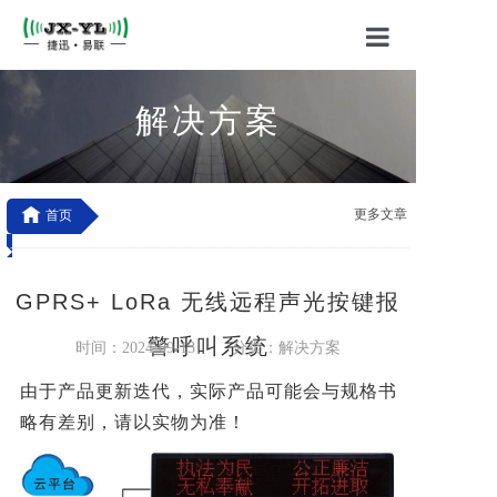
首页
解决方案
关于我们
产品中心

更多文章
首页
应用方案
------------------------------------------------------------------------------------------------------------------------
技术支持
-----------------------------------------------------
解决方案 -
GPRS+ LoRa 无线远程声光按键报警呼叫系
GPRS+ LoRa 无线远程声光按键报
联系我们
统
警呼叫系统
时间：2024-09-13
分类：解决方案
由于产品更新迭代，实际产品可能会与规格书
略有差别，请以实物为准！