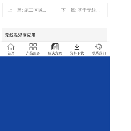
上一篇: 施工区域防撞（防闯入）预警系统
下一篇: 基于无线传输的桥梁监测预警系统
无线温湿度应用
集成高性能低功耗工业级单片机，实现传感器数据采集和无线传
输处理。
首页
产品服务
解决方案
资料下载
联系我们
无线远程呼叫系统
YL-LW2无线寻呼手表，是一款集成了ARM内核单片机与LoRa扩
频芯片...
无线阀控传感器的应用
随着现代无线通讯技术的发展和普及，基于LoRa扩频通讯技
术，4G无线网络...
无线抄表系统应用方案