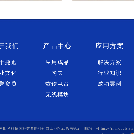
于我们
产品中心
应用方案
于捷迅
应用成品
解决方案
业文化
网关
行业知识
誉资质
数传电台
成功案例
无线模块
区科技园科智西路科苑西工业区23栋南602 邮箱：yl-link@rf-module.cn